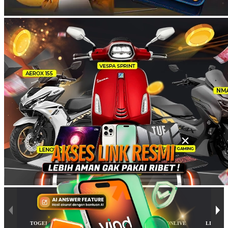
×
TOGEL
SLOT
E-LOTTERY
IDNLIVE
LIVE G