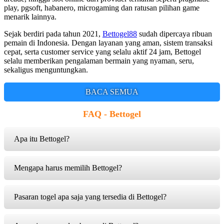
play, pgsoft, habanero, microgaming dan ratusan pilihan game
menarik lainnya.
Sejak berdiri pada tahun 2021,
Bettogel88
sudah dipercaya ribuan
pemain di Indonesia. Dengan layanan yang aman, sistem transaksi
cepat, serta customer service yang selalu aktif 24 jam, Bettogel
selalu memberikan pengalaman bermain yang nyaman, seru,
sekaligus menguntungkan.
BACA SEMUA
FAQ - Bettogel
Apa itu Bettogel?
Bettogel adalah situs togel online dan slot online terpercaya
Mengapa harus memilih Bettogel?
sejak 2021 yang menyediakan berbagai pasaran resmi seperti
toto macau, singapore, hongkong lotto, sydney lotto, serta
ratusan permainan lain termasuk IDNLive, IDNRaffle,
Bettogel menawarkan keamanan data dengan enkripsi
Pasaran togel apa saja yang tersedia di Bettogel?
Arcade, Sportsbook, Esports, dan slot dari provider ternama.
modern, transaksi cepat lewat bank, e-wallet, maupun QRIS,
layanan CS 24 jam, serta sistem permainan fair play. Selain
itu, minimal bet hanya 100 perak dan deposit mulai Rp10.000
Bettogel menghadirkan pasaran populer seperti Toto Macau,