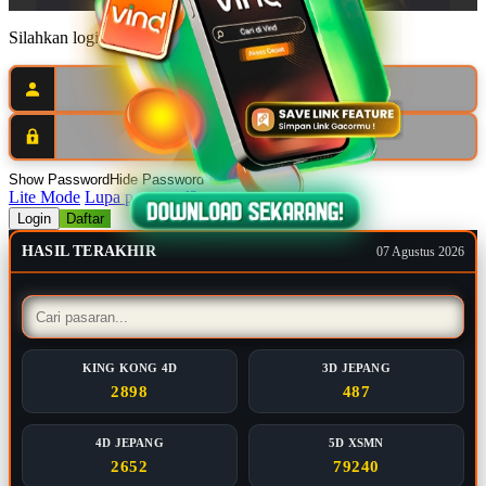
Silahkan login untuk mulai bermain
Show Password
Hide Password
Lite Mode
Lupa password?
Login
Daftar
HASIL TERAKHIR
07 Agustus 2026
KING KONG 4D
3D JEPANG
2898
487
4D JEPANG
5D XSMN
2652
79240