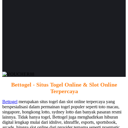
Bettogel - Situs Togel Online & Slot Online
Terpercaya
Bettogel
merupakan situs togel dan slot online terpercaya yang
berspesialisasi dalam permainan togel populer seperti toto macau,
singapore, hongkong lotto, sydney lotto dan banyak pasaran resmi
lainnya. Tidak hanya togel, Bettogel juga menghadirkan hiburan
digital lengkap mulai dari idnlive, idnraffle, esports, sportsbook,
arcade, hingga slot online dari provider ternama seperti pragmatic