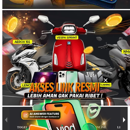
×
TOGEL
SLOT
E-LOTTERY
IDNLIVE
LIVE G