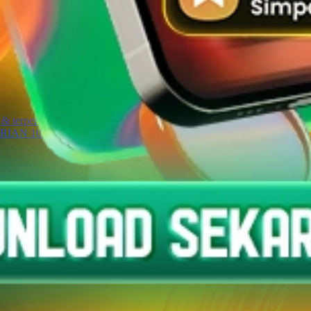
terbesar & terpercaya di Indonesia. Segera claim dan ikuti PR
ARIAN 10% | BONUS EXTRA BUYSPIN 30% dan BUYSPIN 25%
Daftar