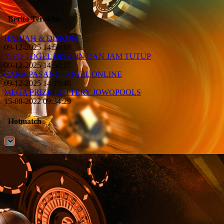
Berita Terakhir
HADIAH & DISKON
09-12-2025 14:58:18
INFO TOGEL DISKON DAN JAM TUTUP
09-12-2025 14:50:17
CARA PASANG TOGEL ONLINE
09-12-2025 14:19:46
MEGA PRIZE LOTTERY JOWOPOOLS
15-08-2022 09:34:29
Hotmatch